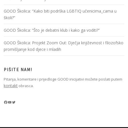
GOOD Školica: “Kako biti podrška LGBTIQ učenicima_cama u
školi?”
GOOD Školica: “Što je debatni klub i kako ga voditi?”
GOOD Školica: Projekt Zoom Out: Dječja književnost i filozofsko
promišljanje kod djece i mladih
PIŠITE NAM!
Pitanja, komentare i prijedloge GOOD inicijativi možete poslati putem
kontakt
obrasca.
Facebook
YouTube
Twitter