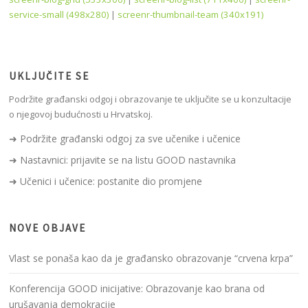
service-small (498x280)
|
screenr-thumbnail-team (340x191)
UKLJUČITE SE
Podržite građanski odgoj i obrazovanje te uključite se u konzultacije
o njegovoj budućnosti u Hrvatskoj.
➜ Podržite građanski odgoj za sve učenike i učenice
➜ Nastavnici: prijavite se na listu GOOD nastavnika
➜ Učenici i učenice: postanite dio promjene
NOVE OBJAVE
Vlast se ponaša kao da je građansko obrazovanje “crvena krpa”
Konferencija GOOD inicijative: Obrazovanje kao brana od
urušavanja demokracije