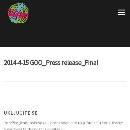
Skoči
na
Izborni
sadržaj
2014-4-15 GOO_Press release_Final
UKLJUČITE SE
Podržite građanski odgoj i obrazovanje te uključite se u konzultacije
o njegovoj budućnosti u Hrvatskoj.