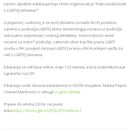
naslov sljedeće edukacija koju ćemo organizirati je “Kako podučavati
o LGBTIQ temama?”
U prijavnici, sudionici_e će moći dodatno označiti što ih posebno
zanima iz područja LGBTIQ tema: terminologija vezana uz područje
seksualne orijentacije i rodnog identiteta , transrodnost i teme
vezane uz trans* područje, zakonski okvir koji štiti prava LGBTI
osoba u RH, povijest razvoja LGBTIQ prava u RH ili primjeri vježbi za
rad s LGBTIQ temama.
Edukacija se održava online, traje 120 minuta, a broj sudionika/ica je
ograničen na 20!!
Edukaciju vode iskusne edukatorice iz GOOD inicijative: Matea Popov
i Daniel Martinović iz udruge
Dugine obitelji
.
Prijave do utorka 20.04. na ovom
linku:
https://forms.gle/ccUfQ6QFZYadAcxe7