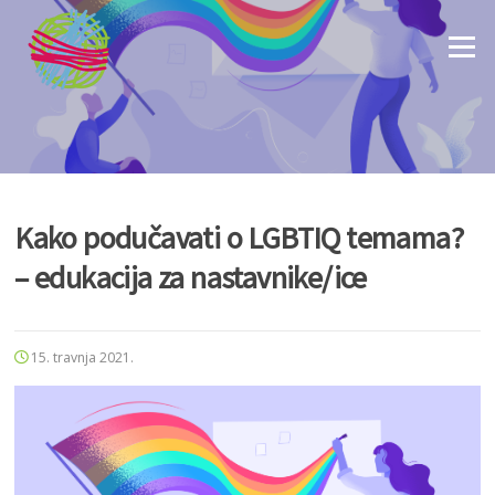
Skoči
na
Izborni
sadržaj
Kako podučavati o LGBTIQ temama?
– edukacija za nastavnike/ice
15. travnja 2021.