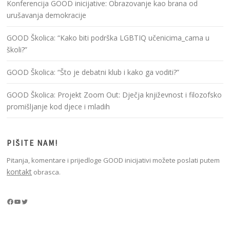
Konferencija GOOD inicijative: Obrazovanje kao brana od
urušavanja demokracije
GOOD Školica: “Kako biti podrška LGBTIQ učenicima_cama u
školi?”
GOOD Školica: “Što je debatni klub i kako ga voditi?”
GOOD Školica: Projekt Zoom Out: Dječja književnost i filozofsko
promišljanje kod djece i mladih
PIŠITE NAM!
Pitanja, komentare i prijedloge GOOD inicijativi možete poslati putem
kontakt
obrasca.
Facebook
YouTube
Twitter