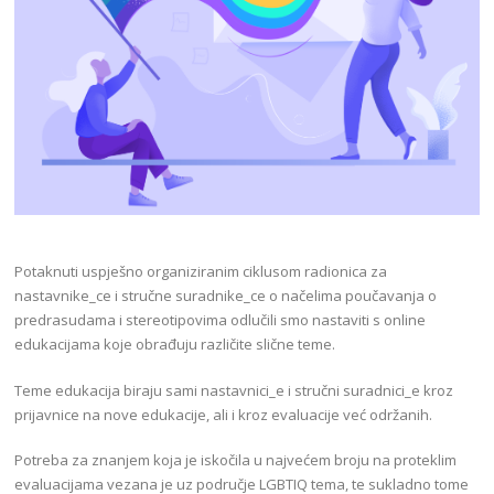
Potaknuti uspješno organiziranim ciklusom radionica za
nastavnike_ce i stručne suradnike_ce o načelima poučavanja o
predrasudama i stereotipovima odlučili smo nastaviti s online
edukacijama koje obrađuju različite slične teme.
Teme edukacija biraju sami nastavnici_e i stručni suradnici_e kroz
prijavnice na nove edukacije, ali i kroz evaluacije već održanih.
Potreba za znanjem koja je iskočila u najvećem broju na proteklim
evaluacijama vezana je uz područje LGBTIQ tema, te sukladno tome